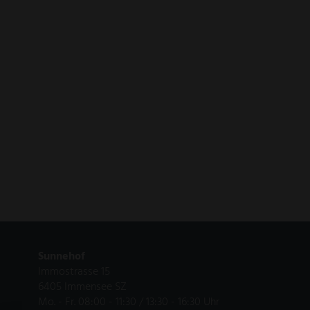
Sunnehof
Immostrasse 15
6405 Immensee SZ
Mo. - Fr. 08:00 - 11:30 / 13:30 - 16:30 Uhr