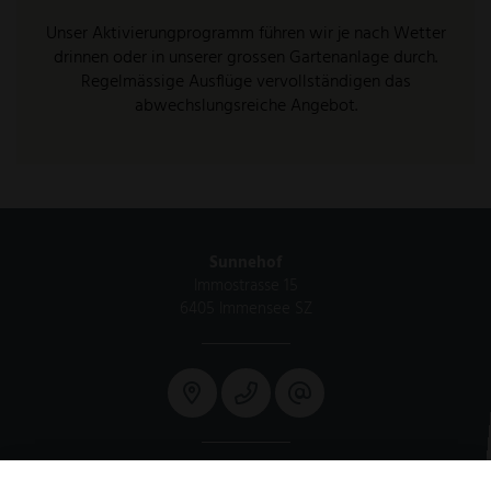
Unser Aktivierungprogramm führen wir je nach Wetter
drinnen oder in unserer grossen Gartenanlage durch.
Regelmässige Ausflüge vervollständigen das
abwechslungsreiche Angebot.
Sunnehof
Immostrasse 15
6405 Immensee SZ
Mo. - Fr. 08:00 - 11:30 / 13:30 - 16:30 Uhr