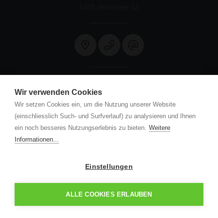
6405 Immensee SZ
Mo. - Fr. 08:00 - 11:30 / 13:30 - 16:30 Uhr
Sa. - So. Schalter geschlossen
Wir verwenden Cookies
Wir setzen Cookies ein, um die Nutzung unserer Website
(einschliesslich Such- und Surfverlauf) zu analysieren und Ihnen
Pflege und Betreuung
ein noch besseres Nutzungserlebnis zu bieten.
Weitere
Anmeldung
Informationen...
Vermietung
Einstellungen
© 2022 Sunnehof
AGB / Impressum
Datenschutz
ALLE COOKIES ERLAUBEN