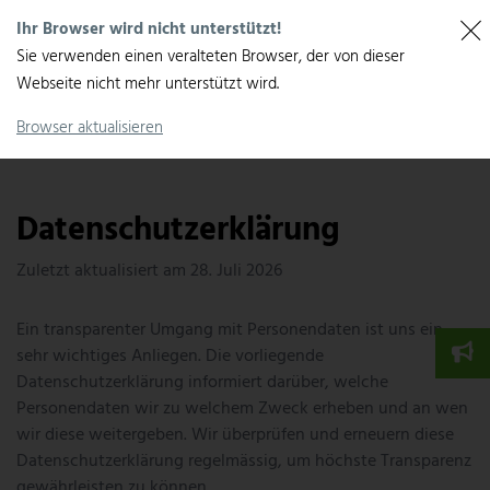
Ihr Browser wird nicht unterstützt!
Sie verwenden einen veralteten Browser, der von dieser
Webseite nicht mehr unterstützt wird.
Browser aktualisieren
Datenschutzerklärung
Zuletzt aktualisiert am
28. Juli 2026
Ein transparenter Umgang mit Personendaten ist uns ein
sehr wichtiges Anliegen. Die vorliegende
Datenschutzerklärung informiert darüber, welche
Personendaten wir zu welchem Zweck erheben und an wen
wir diese weitergeben. Wir überprüfen und erneuern diese
Datenschutzerklärung regelmässig, um höchste Transparenz
gewährleisten zu können.