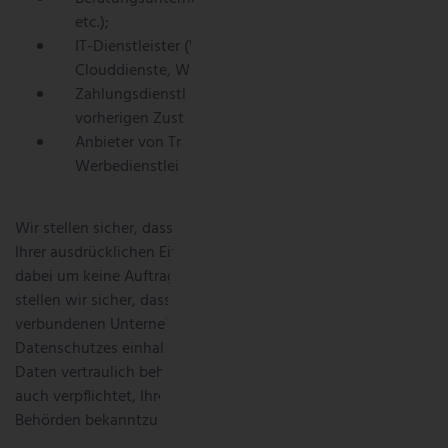
etc.);
IT-Dienstleister (Webhosting, Support,
Clouddienste, Webseitengestaltung etc.);
Zahlungsdienstleister (ausschließlich nach Ihrer
vorherigen Zustimmung);
Anbieter von Tracking-, Conversion- und
Werbedienstleistungen.
Wir stellen sicher, dass eine Weitergabe der Daten nur mit
Ihrer ausdrücklichen Einwilligung erfolgt, sofern es sich
dabei um keine Auftragsdatenverarbeitung handelt. Zudem
stellen wir sicher, dass diese Dritten und unsere
verbundenen Unternehmen die Voraussetzungen des
Datenschutzes einhalten und Ihre personenbezogenen
Daten vertraulich behandeln. Unter Umständen sind wir
auch verpflichtet, Ihre personenbezogenen Daten an
Behörden bekanntzugeben.