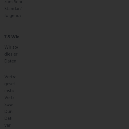
zum Schutz Ihrer Daten. Sie können die
Standardvertragsklauseln der EU-Kommission abrufen unter
folgendem
Link
.
Wie lange bewahren wir Ihre Daten auf?
Wir speichern personenbezogene Daten nur so lange, wie
dies erforderlich ist, um die einzelnen Zwecke, zu denen die
Daten erhoben wurden, zu erfüllen.
Vertragsdaten speichern wir länger, da wir dazu durch
gesetzliche Vorschriften verpflichtet sind. Wir müssen
insbesondere geschäftliche Kommunikation, geschlossene
Verträge und Buchungsbelege bis zu 10 Jahren aufbewahren.
Soweit wir solche Daten von Ihnen nicht mehr zur
Durchführung der Dienstleistungen benötigen, werden die
Daten für die weitere Verarbeitung eingeschränkt und wir
verwenden diese nur noch für Zwecke der