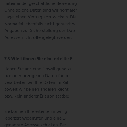
miteinander geschäftliche Beziehungen anbahnen können.
Ohne solche Daten sind wir normalerweise nicht in der
Lage, einen Vertrag abzuwickeln. Die Webseite kann im
Normalfall ebenfalls nicht genutzt werden, wenn gewisse
Angaben zur Sicherstellung des Datenverkehrs, wie Ihre IP-
Adresse, nicht offengelegt werden.
Wie können Sie eine erteilte Einwilligung widerrufen?
Haben Sie uns eine Einwilligung zur Verarbeitung Ihrer
personenbezogenen Daten für bestimmte Zwecke erteilt,
verarbeiten wir Ihre Daten im Rahmen dieser Einwilligung,
soweit wir keinen anderen Rechtfertigungsgrund haben
bzw. kein anderer Erlaubnistatbestand erfüllt ist.
Sie können Ihre erteilte Einwilligung für die Zukunft
jederzeit widerrufen und eine E-Mail an die im Impressum
genannte Adresse schicken. Bereits erfolgte