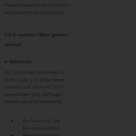
Datenverarbeitungen sind von dem Widerruf nicht betroffen
und behalten ihre Gültigkeit.
In welchen Fällen geben wir Ihre Daten an Dritte
weiter?
a. Grundsatz
Wir sind unter Umständen darauf angewiesen, die Dienste
Dritter oder von verbundenen Unternehmen in Anspruch zu
nehmen und diese mit der Verarbeitung Ihrer Daten zu
beauftragen (sog. Auftragsverarbeiter). Kategorien der
Empfänger sind namentlich:
Buchhaltung, Treuhand und
Revisionsunternehmens;
Beratungsunternehmen (Rechtsberatung, Steuern