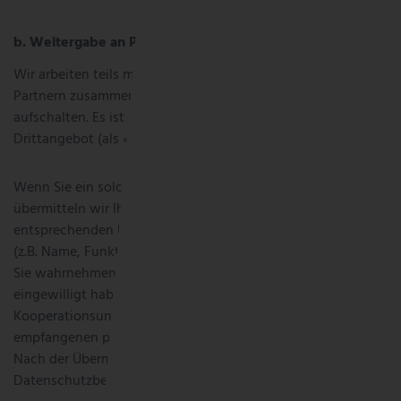
b. Weitergabe an Partner und Kooperationsunternehmen
Wir arbeiten teils mit unterschiedlichen Unternehmen und
Partnern zusammen, die Ihre Angebote auf unserer Website
aufschalten. Es ist für Sie erkennbar, dass es sich um ein
Drittangebot (als «Werbung» gekennzeichnet) handelt.
Wenn Sie ein solches Angebot in Anspruch nehmen,
übermitteln wir Ihre personenbezogenen Daten an den
entsprechenden Partner oder das Kooperationsunternehmen
(z.B. Name, Funktion, Kommunikation etc.), dessen Angebot
Sie wahrnehmen wollen, sofern Sie darin zuvor ausdrücklich
eingewilligt haben. Diese Partner und
Kooperationsunternehmen sind eigenständig für die
empfangenen personenbezogenen Daten verantwortlich.
Nach der Übermittlung der Daten gelten die
Datenschutzbestimmungen des jeweiligen Partners.