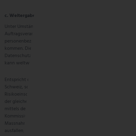
c. Weitergabe ins Ausland
Unter Umständen kann es im Rahmen der
Auftragsverarbeitung zu Übermittlung Ihrer
personenbezogenen Daten an Unternehmen im Ausland
kommen. Diese Unternehmen sind im gleichen Umfang zum
Datenschutz verpflichtet, wie wir selbst. Die Übermittlung
kann weltweit stattfinden.
Entspricht das Datenschutzniveau nicht demjenigen des der
Schweiz, so nehmen wir eine vorgängige
Risikoeinschätzung vor und stellen vertraglich sicher, dass
der gleiche Schutz wie in der Schweiz garantiert wird (bspw.
mittels der neuen Standardvertragsklauseln der EU-
Kommission oder anderen, gesetzlich vorgegebenen
Massnahmen). Sollte unsere Risikoeinschätzung negativ
ausfallen, ergreifen wir zusätzliche technische Massnahmen