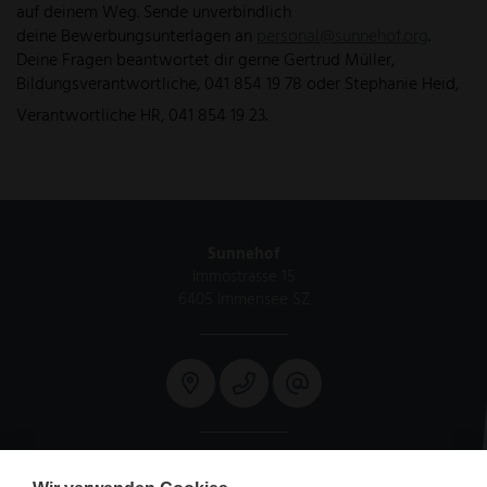
auf deinem Weg. Sende unverbindlich
deine Bewerbungsunterlagen an
personal@sunnehof.org
.
Deine Fragen beantwortet dir gerne Gertrud Müller,
Bildungsverantwortliche, 041 854 19 78 oder Stephanie Heid,
Verantwortliche HR, 041 854 19 23.
Sunnehof
Immostrasse 15
6405 Immensee SZ
Mo. - Fr. 08:00 - 11:30 / 13:30 - 16:30 Uhr