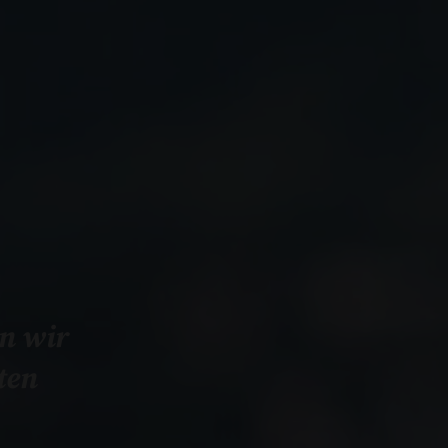
n wir
ten